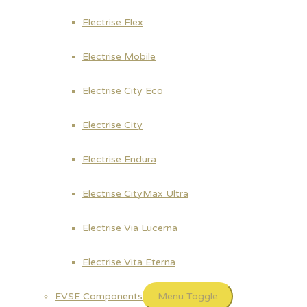
Ce que nous faisons
Electrise Flex
Notre portefeuille de produits de bout en bout comprend des born
(OCPP 1.5, 1.6 et 2.0).
Electrise Mobile
Electrise City Eco
Electrise City
Electrise Endura
Electrise CityMax Ultra
Electrise Via Lucerna
Notre équipe est composée de 5 ingénie
Electrise Vita Eterna
EVSE Components
Menu Toggle